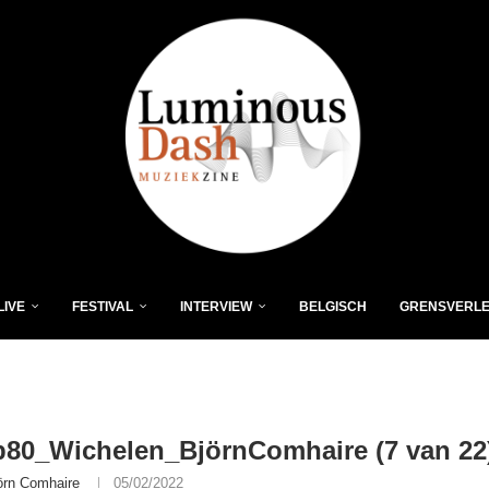
LIVE
FESTIVAL
INTERVIEW
BELGISCH
GRENSVERL
80_Wichelen_BjörnComhaire (7 van 22
örn Comhaire
05/02/2022