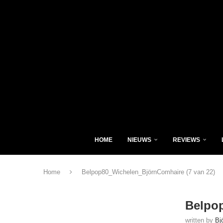
HOME
NIEUWS
REVIEWS
Home
Belpop80_Wichelen_BjörnComhaire (7 van 22)
Belpop
written by
Bj