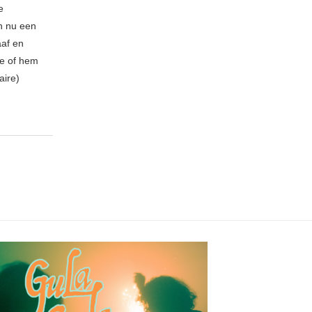
e
n nu een
aaf en
be of hem
aire)