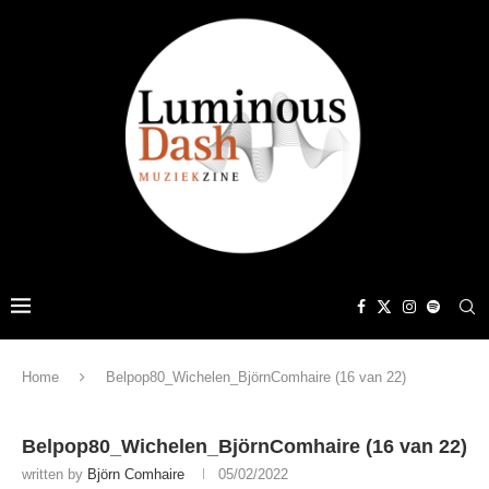
Home
Belpop80_Wichelen_BjörnComhaire (16 van 22)
Belpop80_Wichelen_BjörnComhaire (16 van 22)
written by
Björn Comhaire
05/02/2022