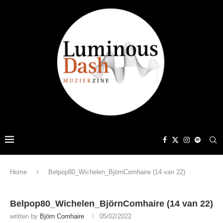
Home
Belpop80_Wichelen_BjörnComhaire (14 van 22)
Belpop80_Wichelen_BjörnComhaire (14 van 22)
written by
Björn Comhaire
05/02/2022