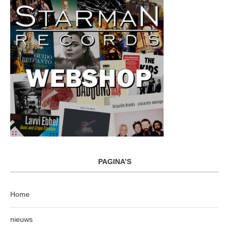
PAGINA’S
Home
nieuws