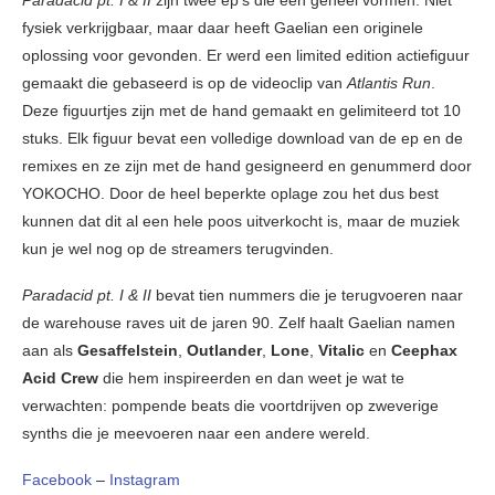
Paradacid pt. I & II
zijn twee ep’s die één geheel vormen. Niet
fysiek verkrijgbaar, maar daar heeft Gaelian een originele
oplossing voor gevonden. Er werd een limited edition actiefiguur
gemaakt die gebaseerd is op de videoclip van
Atlantis Run
.
Deze figuurtjes zijn met de hand gemaakt en gelimiteerd tot 10
stuks. Elk figuur bevat een volledige download van de ep en de
remixes en ze zijn met de hand gesigneerd en genummerd door
YOKOCHO. Door de heel beperkte oplage zou het dus best
kunnen dat dit al een hele poos uitverkocht is, maar de muziek
kun je wel nog op de streamers terugvinden.
Paradacid pt. I & II
bevat tien nummers die je terugvoeren naar
de warehouse raves uit de jaren 90. Zelf haalt Gaelian namen
aan als
Gesaffelstein
,
Outlander
,
Lone
,
Vitalic
en
Ceephax
Acid Crew
die hem inspireerden en dan weet je wat te
verwachten: pompende beats die voortdrijven op zweverige
synths die je meevoeren naar een andere wereld.
Facebook
–
Instagram