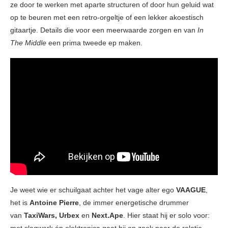
ze door te werken met aparte structuren of door hun geluid wat
op te beuren met een retro-orgeltje of een lekker akoestisch
gitaartje. Details die voor een meerwaarde zorgen en van
In
The Middle
een prima tweede ep maken.
Je weet wie er schuilgaat achter het vage alter ego
VAAGUE
,
het is
Antoine Pierre
, de immer energetische drummer
van
TaxiWars, Urbex
en
Next.Ape
. Hier staat hij er solo voor:
met slagwerk én elektronica gaat hij op zoek naar de relatie