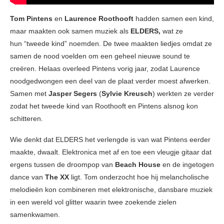
Tom Pintens
en
Laurence Roothooft
hadden samen een kind,
maar maakten ook samen muziek als
ELDERS,
wat ze
hun
“tweede kind” noemden. De twee maakten liedjes omdat ze
samen de nood voelden om een geheel nieuwe sound te
creëren. Helaas overleed Pintens vorig jaar, zodat Laurence
noodgedwongen een deel van de plaat verder moest afwerken.
Samen met
Jasper Segers
(
Sylvie Kreusch
) werkten ze verder
zodat het tweede kind van Roothooft en Pintens alsnog kon
schitteren.
Wie denkt dat ELDERS het verlengde is van wat Pintens eerder
maakte, dwaalt. Elektronica met af en toe een vleugje gitaar dat
ergens tussen de droompop van
Beach House
en de ingetogen
dance van
The XX
ligt.
Tom onderzocht hoe hij melancholische
melodieën kon combineren met elektronische, dansbare muziek
in een wereld vol glitter waarin twee zoekende zielen
samenkwamen.