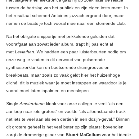
tussen de hartslag van het publiek en zijn eigen instrument. In
het resultaat schemert Antoines jazzachtergrond door, maar
nemen de beats je toch vooral mee naar een stomende club.
Na het obligate snippertje met prikkelende geluiden dat
voorafgaat aan zowat ieder album, trapt hij pas echt af
met
Leviathan
. We hadden een paar luisterbeurten nodig om
onze weg te vinden in dit oerwoud van pulserende
synthesizerklanken en boetserende drumgrooves en
breakbeats, maar zoals zo vaak geldt hier het huizenhoge
cliché: dit is muziek waar je moet instappen en waardoor je je
vooral moet laten inpalmen en meeslepen.
Single
Amsterdamn
klonk voor onze collega te veel “als een
aanloop naar iets groters” en voelde “als alleenstaande track
net iets te veel aan als een dertien in een dozijn-geval.” Binnen
dit grotere geheel is het veel beter op zijn plaats: bovendien
zorgt de dromerige gitaar van
Stuart McCallum
voor het ideale