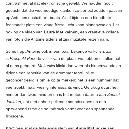
contrast met al dat elektronische geweld. We hadden nooit
gedacht dat die weemoedige klanken zo perfect zouden passen
op Antoines onstuitbare beats. Alsof tijdens een bloedhete
feestnacht plots een vlaag frisse lucht komt binnenwaaien. Let
ook op de video van
Laura Matikainen
, een creatieve collage
van foto’s die Antoine tijdens al zijn muzikale reizen nam.
Soms trapt Antoine ook in een paar bekende valkuilen. Zo
is
Prospekt Park
de vuller van de plaat: we hebben dit allemaal
al eens gehoord.
Mekaniks
klinkt dan weer als binnenwandelen
tijdens een repetitie van de drummer terwijl hij te
geconcentreerd is om je op te merken: het is een nummer dat
veel zoekt, maar weinig interessants vindt. Gelukkig duurt het
minder dan twee minuten en is het meteen daarna aan
Sunset
Junktion
, dat met onheilspellende soundscapes en een
opzwepend ritme de soundtrack vormt voor een spannende
filmscène.
We’ll See
, met de tintelende stem van
Anna McLuckie
aan