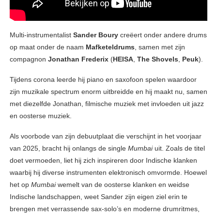
Multi-instrumentalist
Sander Boury
creëert onder andere drums
op maat onder de naam
Mafketeldrums
, samen met zijn
compagnon
Jonathan Frederix
(
HEISA
,
The Shovels
,
Peuk
).
Tijdens corona leerde hij piano en saxofoon spelen waardoor
zijn muzikale spectrum enorm uitbreidde en hij maakt nu, samen
met diezelfde Jonathan, filmische muziek met invloeden uit jazz
en oosterse muziek.
Als voorbode van zijn debuutplaat die verschijnt in het voorjaar
van 2025, bracht hij onlangs de single
Mumbai
uit. Zoals de titel
doet vermoeden, liet hij zich inspireren door Indische klanken
waarbij hij diverse instrumenten elektronisch omvormde. Hoewel
het op
Mumbai
wemelt van de oosterse klanken en weidse
Indische landschappen, weet Sander zijn eigen ziel erin te
brengen met verrassende sax-solo’s en moderne drumritmes,