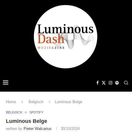
Home
Belgisch
Luminous Belge
BELGISCH
SPOTIFY
Luminous Belge
written by
Pieter Walcarius
30/10/2024