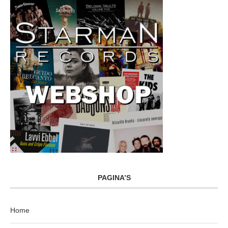
PAGINA’S
Home