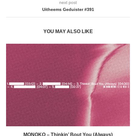
next post
Uitheems Geduister #391
YOU MAY ALSO LIKE
MONOKO – Thinkin’ Bout You (Always)