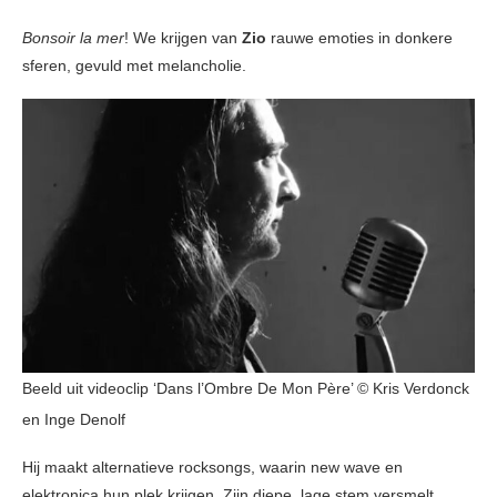
Bonsoir la mer
! We krijgen van
Zio
rauwe emoties in donkere
sferen, gevuld met melancholie.
Beeld uit videoclip ‘Dans l’Ombre De Mon Père’ © Kris Verdonck
en Inge Denolf
Hij maakt alternatieve rocksongs, waarin new wave en
elektronica hun plek krijgen. Zijn diepe, lage stem versmelt