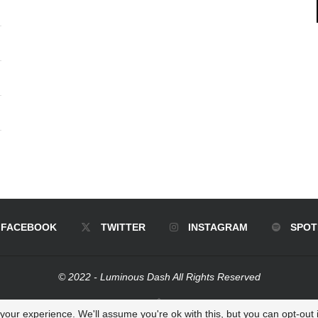
FACEBOOK
TWITTER
INSTAGRAM
SPOT
© 2022 - Luminous Dash All Rights Reserved
BACK TO TOP
our experience. We'll assume you're ok with this, but you can opt-out i