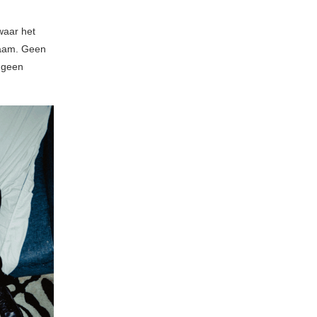
waar het
naam. Geen
r geen