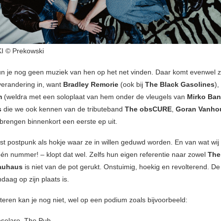
 © Prekowski
un je nog geen muziek van hen op het net vinden. Daar komt evenwel 
verandering in, want
Bradley Remorie
(ook bij
The Black Gasolines
),
m
(weldra met een soloplaat van hem onder de vleugels van
Mirko Ban
s
die we ook kennen van de tributeband
The obsCURE
,
Goran Vanho
brengen binnenkort een eerste ep uit.
st postpunk als hokje waar ze in willen geduwd worden. En van wat wij
én nummer! – klopt dat wel. Zelfs hun eigen referentie naar zowel
The
auhaus
is niet van de pot gerukt. Onstuimig, hoekig en revolterend. D
ndaag op zijn plaats is.
teren kan je nog niet, wel op een podium zoals bijvoorbeeld:
selare, The Pub