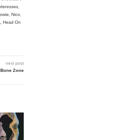
nteresses,
owie, Nico,
A, Head On
next post
 Bone Zone