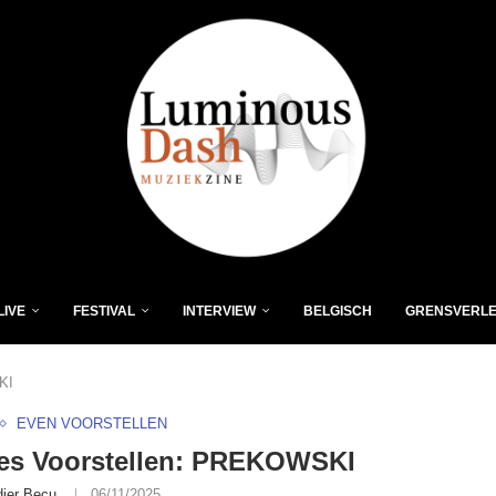
LIVE
FESTIVAL
INTERVIEW
BELGISCH
GRENSVERL
KI
EVEN VOORSTELLEN
jes Voorstellen: PREKOWSKI
dier Becu
06/11/2025