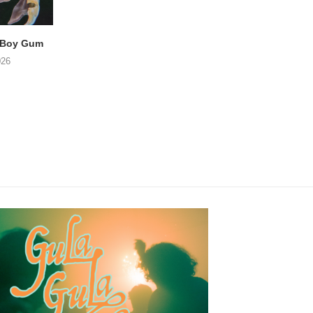
 Boy Gum
Vijf keer talent in
EVENTJES VOORSTE
Buurtkroeg MosCow
ANNELEE
026
05/08/2026
05/08/2026