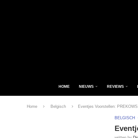
HOME
NIEUWS
REVIEWS
Home
Belgisch
Eventjes Voorstellen: PREKOWS
BELGISCH
Event
written by
Di