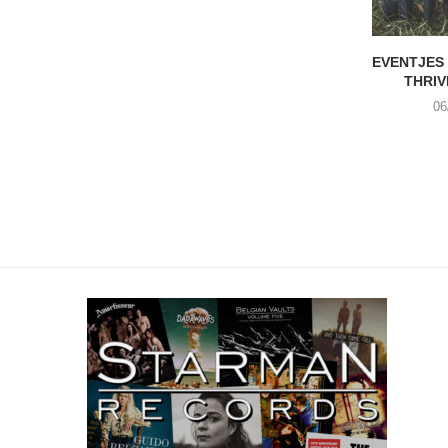
EVENTJES
THRIV
06