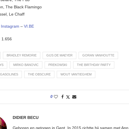
len, The Black Flamingo
ssel, Le Chaff
–
Instagram
–
VI.BE
:
1.656
BRADLEY REMORIE
GIJS DE MAEYER
GORAN VANHOUTTE
YS
MIRKO BANOVIC
PREKOWSKI
THE BIRTHDAY PARTY
 GASOLINES
THE OBSCURE
WOUT VANTIEGHEM
0
DIDIER BECU
Geboren en getogen in Gent. In 2015 richtte hij samen met An