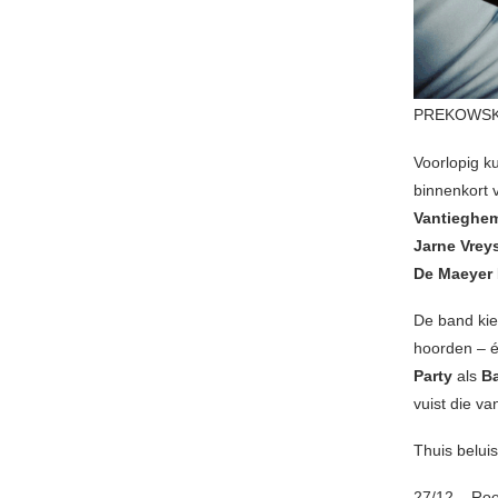
PREKOWSKI
Voorlopig k
binnenkort 
Vantieghe
Jarne Vrey
De Maeyer
De band kie
hoorden – é
Party
als
B
vuist die va
Thuis beluis
27/12 – Roe