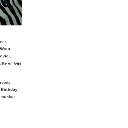
zeer
Wout
ovic
),
utte
en
Gijs
 reeds
 Birthday
e muzikale