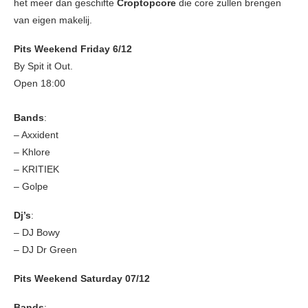
het meer dan geschifte
Croptopcore
die core zullen brengen
van eigen makelij.
Pits Weekend Friday
6/12
By Spit it Out.
Open 18:00
Bands
:
– Axxident
– Khlore
– KRITIEK
– Golpe
Dj’s
:
– DJ Bowy
– DJ Dr Green
Pits Weekend Saturday
07/12
Bands
: