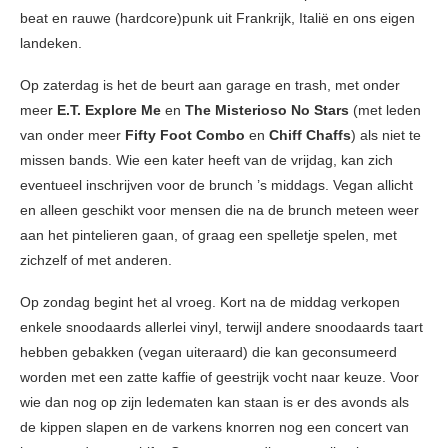
beat en rauwe (hardcore)punk uit Frankrijk, Italië en ons eigen
landeken.
Op zaterdag is het de beurt aan garage en trash, met onder
meer
E.T. Explore Me
en
The Misterioso No Stars
(met leden
van onder meer
Fifty Foot Combo
en
Chiff Chaffs
) als niet te
missen bands. Wie een kater heeft van de vrijdag, kan zich
eventueel inschrijven voor de brunch ’s middags. Vegan allicht
en alleen geschikt voor mensen die na de brunch meteen weer
aan het pintelieren gaan, of graag een spelletje spelen, met
zichzelf of met anderen.
Op zondag begint het al vroeg. Kort na de middag verkopen
enkele snoodaards allerlei vinyl, terwijl andere snoodaards taart
hebben gebakken (vegan uiteraard) die kan geconsumeerd
worden met een zatte kaffie of geestrijk vocht naar keuze. Voor
wie dan nog op zijn ledematen kan staan is er des avonds als
de kippen slapen en de varkens knorren nog een concert van