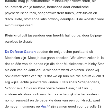
Bailleul
mag je instrumentale miniatuurtjes verwachten, als
soundtrack van je fantasie, beïnvloed door Anatolische
psychedelische rock, spaghettiwestern tunes, jazz-fusion en
disco. Hete, stomende latin cowboy deuntjes uit de woestijn voor
avontuurlijke oren!
Kleinknul
vult tussendoor een heerlijk half uurtje, door Belpop-
pareltjes te draaien.
De Defecte Gasten
zouden de enige echte punkband uit
Mechelen zijn. Moet je dus gaan checken! Wat alvast zeker is, is
dat ze één van de bands zijn die door Muziekcentrum Kinky Star
als één van de JonGeduld-winnaars werd verkozen. Waar wij
ook alvast zeker van zijn is dat we op hun nieuwe album
Auch!
9
erg wijze, echte punktracks vinden. Titels zoals
Schapendans,
Schoonzus, Links en Vuile Vieze Homo Hater, Stil Erin
…,
voldoen elk alvast ook aan de maatschappijkritische teksten in
no nonsens-stijl én de beperkte duur van een punktrack, want
de negen nummers op
Auch
!
zijn samen goed voor de volle 19