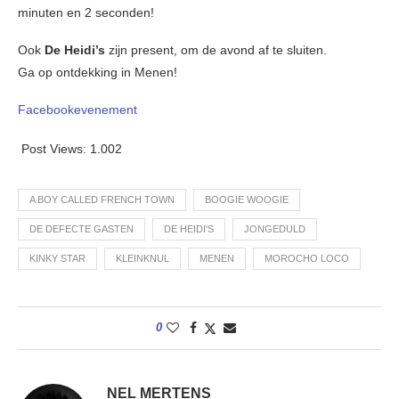
minuten en 2 seconden!
Ook
De Heidi’s
zijn present, om de avond af te sluiten.
Ga op ontdekking in Menen!
Facebookevenement
Post Views:
1.002
A BOY CALLED FRENCH TOWN
BOOGIE WOOGIE
DE DEFECTE GASTEN
DE HEIDI'S
JONGEDULD
KINKY STAR
KLEINKNUL
MENEN
MOROCHO LOCO
0
NEL MERTENS