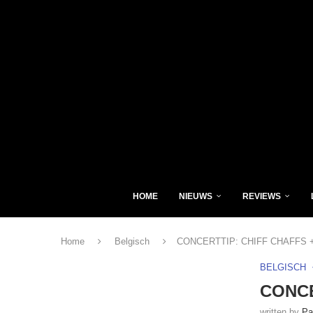
HOME
NIEUWS
REVIEWS
Home
Belgisch
CONCERTTIP: CHIFF CHAFFS
BELGISCH
CONCE
written by
Pa