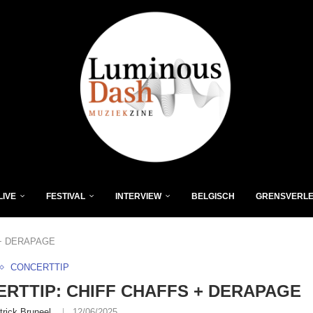
LIVE
FESTIVAL
INTERVIEW
BELGISCH
GRENSVERL
 + DERAPAGE
CONCERTTIP
RTTIP: CHIFF CHAFFS + DERAPAGE
trick Bruneel
12/06/2025