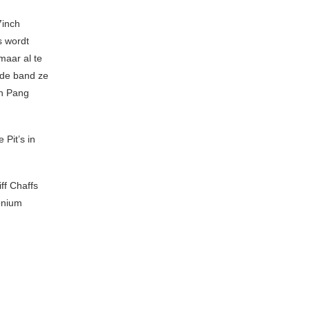
7inch
s wordt
maar al te
 de band ze
jn Pang
 Pit’s in
ff Chaffs
onium