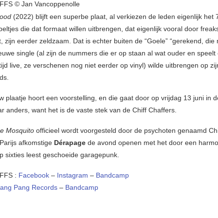
FS © Jan Vancoppenolle
Good
(2022) blijft een superbe plaat, al verkiezen de leden eigenlijk het 
eltjes die dat formaat willen uitbrengen, dat eigenlijk vooral door freak
, zijn eerder zeldzaam. Dat is echter buiten de “Goele” “gerekend, die 
euwe single (al zijn de nummers die er op staan al wat ouder en speelt
tijd live, ze verschenen nog niet eerder op vinyl) wilde uitbrengen op zi
ds.
w plaatje hoort een voorstelling, en die gaat door op vrijdag 13 juni in de
ar anders, want het is de vaste stek van de Chiff Chaffers.
e Mosquito
officieel wordt voorgesteld door de psychoten genaamd Chi
 Parijs afkomstige
Dérapage
de avond openen met het door een harm
p sixties leest geschoeide garagepunk.
FFS :
Facebook
–
Instagram
–
Bandcamp
ang Pang Records
–
Bandcamp