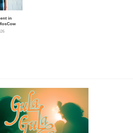
lent in
APOTH – Nelson
LIGHTSPEED speelt
 MosCow
THE SHEILA DIVINE in
05/08/2026
026
04/08/2026