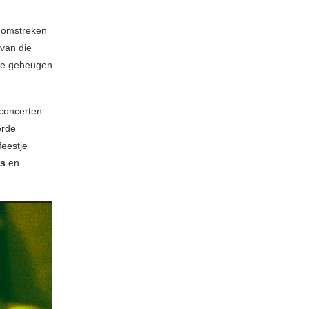
e omstreken
 van die
eve geheugen
 concerten
erde
feestje
ys
en