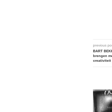
previous po
BART BEK
brengen me
creativitei