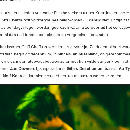
 als het uit leden van vaste Pit’s bezoekers uit het Kortrijkse en verr
Chiff Chaffs
ooit voldoende bejubeld worden? Eigenlijk niet. Er zijn zat
 als eendagsvliegen worden geprezen waarna ze weer uit het collecti
en al dan niet terecht compleet in de vergetelheid belanden.
het kwartet Chiff Chaffs zeker niet het geval zijn. Ze deden al heel wat
ntstaan begin dit decennium, in binnen- en buitenland, op gerenomme
jes en dies meer. Steevast bouwen ze er met hun wilde surfpunk een vet 
ummer
Jan Deweerdt
, zanger/gitarist
Gilles Deschamps
, bassist
Au T
er
Nolf Kaka
al dan niet verkleed het kot op stelten weten te zetten.