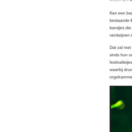
Kan een band
bestaande
bandjes die
verdwijnen 
Dat zal met 
sinds hun o
festivallet
waarbij dr
orgelramm