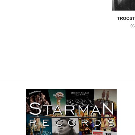
TROOST 
06