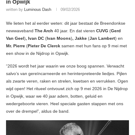
in Opwijk
written by
Luminous Dash
09/02/2026
We lieten het al eerder weten: dit jaar bestaat de Breendonkse
newwaveband
The Arch
40 jaar. En dat vieren
CUVG
(
Gerd
Van Geel
)
, Ivan DC
(
Ivan Moons
)
, Jakke
(
Jan Lambert
) en
Mr. Pierre
(
Pieter De Clerck
samen met hun fans op 9 mei met
een show in de Nijdrop in Opwijk.
“2026 wordt het jaar waarin we onze boog spannen. Verwacht
salvo’s van gereïncarneerde en herinterpreteerde liedjes. Pijlen
als zwarte veren, raken en strelen, kwetsen en verrukken. Ogen
wijd open! Het ritueel ontvouwt zich op 9 mei 2026 in De Nijdrop
in Opwijk, waar we 40 jaar adem, botten, geluid en
wedergeboorte vieren. Heel speciale gasten stappen met ons
over de drempel”, aldus de band.