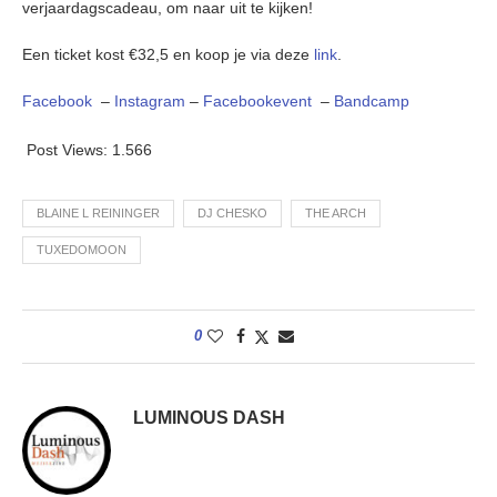
verjaardagscadeau, om naar uit te kijken!
Een ticket kost €32,5 en koop je via deze
link
.
Facebook
–
Instagram
–
Facebookevent
–
Bandcamp
Post Views:
1.566
BLAINE L REININGER
DJ CHESKO
THE ARCH
TUXEDOMOON
0
LUMINOUS DASH