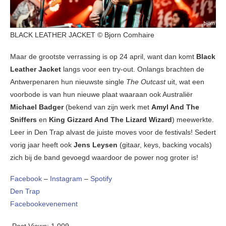
BLACK LEATHER JACKET © Bjorn Comhaire
Maar de grootste verrassing is op 24 april, want dan komt
Black
Leather Jacket
langs voor een try-out. Onlangs brachten de
Antwerpenaren hun nieuwste single
The Outcast
uit, wat een
voorbode is van hun nieuwe plaat waaraan ook Australiër
Michael Badger
(bekend van zijn werk met
Amyl And The
Sniffers
en
King Gizzard And The Lizard Wizard
) meewerkte.
Leer in Den Trap alvast de juiste moves voor de festivals! Sedert
vorig jaar heeft ook
Jens Leysen
(gitaar, keys, backing vocals)
zich bij de band gevoegd waardoor de power nog groter is!
Facebook
–
Instagram
–
Spotify
Den Trap
Facebookevenement
Post Views:
1.009