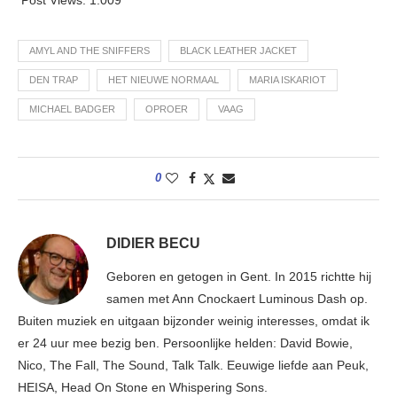
AMYL AND THE SNIFFERS
BLACK LEATHER JACKET
DEN TRAP
HET NIEUWE NORMAAL
MARIA ISKARIOT
MICHAEL BADGER
OPROER
VAAG
0
DIDIER BECU
Geboren en getogen in Gent. In 2015 richtte hij
samen met Ann Cnockaert Luminous Dash op.
Buiten muziek en uitgaan bijzonder weinig interesses, omdat ik
er 24 uur mee bezig ben. Persoonlijke helden: David Bowie,
Nico, The Fall, The Sound, Talk Talk. Eeuwige liefde aan Peuk,
HEISA, Head On Stone en Whispering Sons.