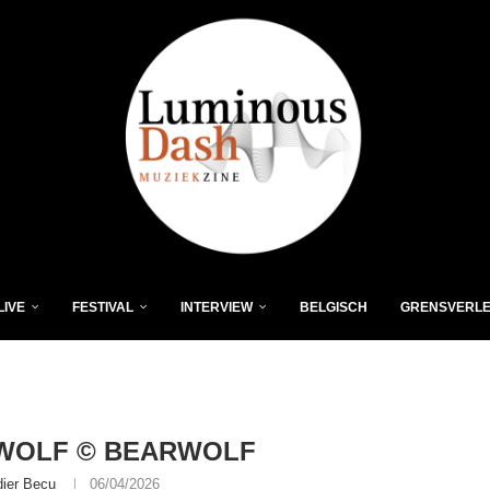
LIVE
FESTIVAL
INTERVIEW
BELGISCH
GRENSVERL
WOLF © BEARWOLF
dier Becu
06/04/2026