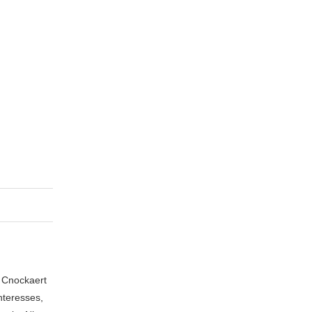
n Cnockaert
nteresses,