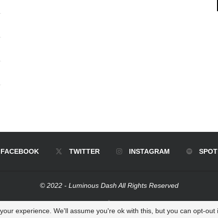
FACEBOOK
TWITTER
INSTAGRAM
SPOT
© 2022 - Luminous Dash All Rights Reserved
BACK TO TOP
our experience. We'll assume you're ok with this, but you can opt-out i