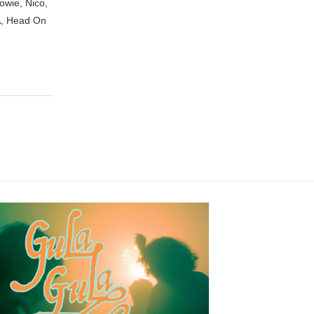
owie, Nico,
A, Head On