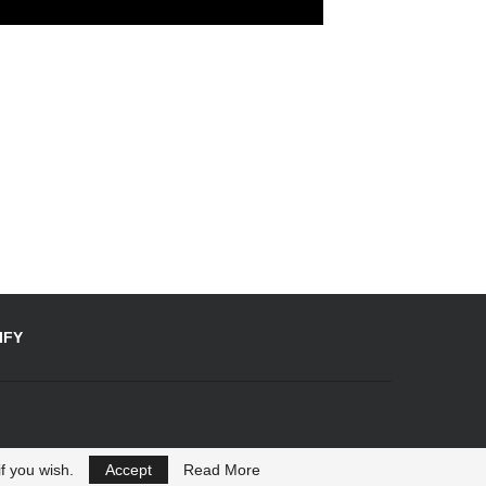
IFY
f you wish.
Accept
Read More