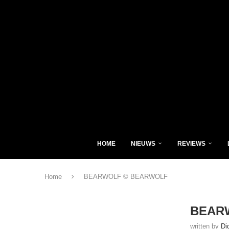
HOME
NIEUWS
REVIEWS
Home
BEARWOLF © BEARWOLF
BEAR
written by
Di