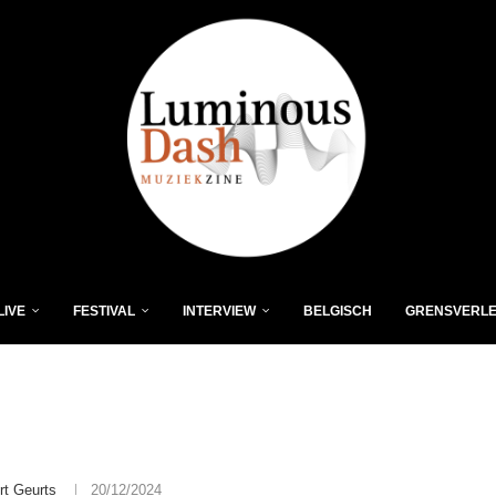
LIVE
FESTIVAL
INTERVIEW
BELGISCH
GRENSVERL
rt Geurts
20/12/2024