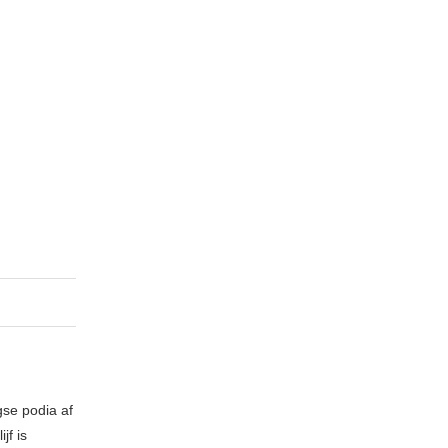
gse podia af
jf is