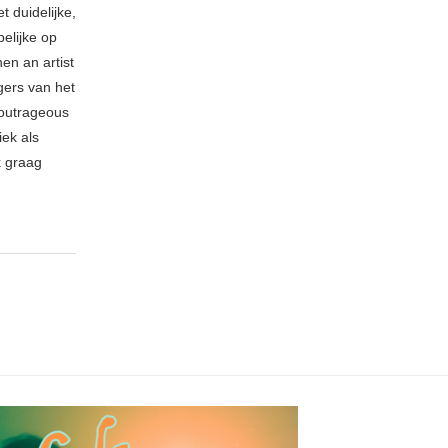
t duidelijke,
elijke op
hen an artist
gers van het
 outrageous
ek als
k graag