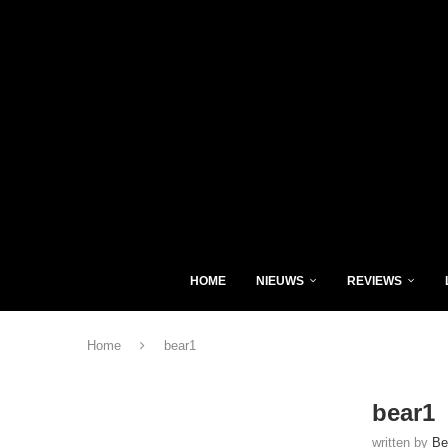
HOME
NIEUWS
REVIEWS
Home
bear1
bear1
written by
Be