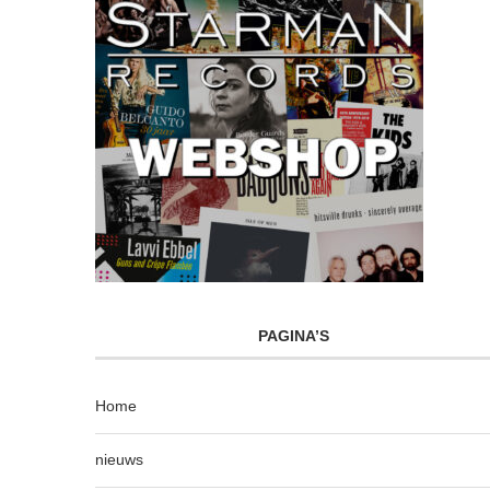
PAGINA’S
Home
nieuws