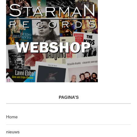
PAGINA’S
Home
nieuws