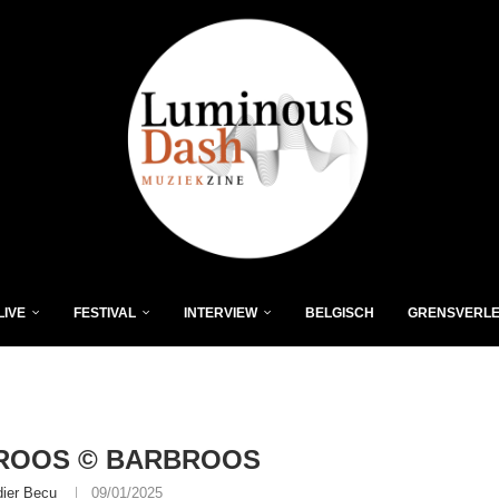
LIVE
FESTIVAL
INTERVIEW
BELGISCH
GRENSVERL
ROOS © BARBROOS
dier Becu
09/01/2025