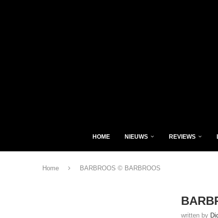
HOME
NIEUWS
REVIEWS
Home
BARBROOS © BARBROOS
BARB
written by
Di