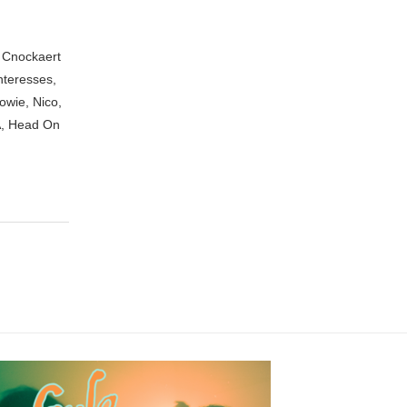
n Cnockaert
nteresses,
owie, Nico,
A, Head On