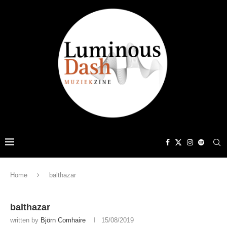
Home
balthazar
balthazar
written by
Björn Comhaire
15/08/2019