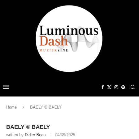
Home
BAELY © BAELY
BAELY © BAELY
written by
Didier Becu
04/09/2025