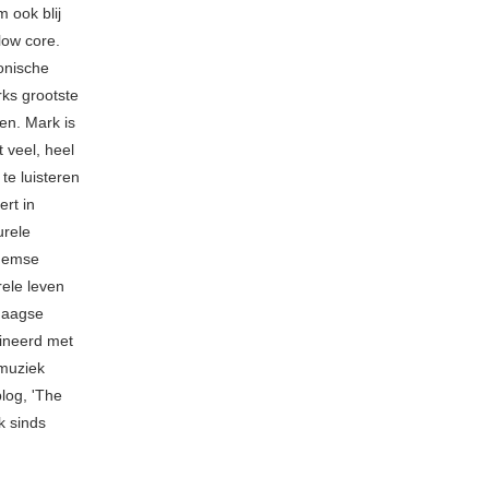
 ook blij
low core.
fonische
rks grootste
en. Mark is
 veel, heel
 te luisteren
rt in
urele
rnemse
rele leven
ndaagse
mbineerd met
 muziek
blog, 'The
k sinds