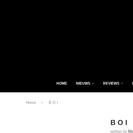
HOME
NIEUWS
REVIEWS
Home
B O I
B O I
written by
Ma