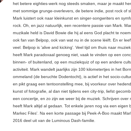
het betere eighties-werk nog steeds smaken, maar je maakt hem
met sommige grunge-overlevers, de betere indie, post rock of s
Mark luistert ook naar kleinkunst en singer-songwriters en sym
rock. Oh, en jazz natuurlijk, een recentere passie van Mark. Ma
muzikale held is David Bowie die hij al eens God placht te noem
ook fan van Belpop, ook van wat nu in de scene lééft. En er leeft
veel. Belpop is 'alive and kicking'. Veel tijd om thuis naar muziek
heeft Mark paradoxaal genoeg niet, vaak te vinden op een conce
binnen- of buitenland, op een muziekquiz of op een andere cult
activiteit. Mark wandelt jaarlijks zijn 100 kilometertjes in het Bo
ommeland (de beruchte Dodentocht), is actief in het socio-cultu
en pikt graag een tentoonstelling mee, bij voorkeur over hede
kunst of fotografie, al dan niet tijdens een city-trip, liefst geco
een concertje, en zo zijn we weer bij de muziek. Schrijven over
heeft Mark altijd al gedaan. Tot enkele jaren nog via een eigen 
Markec Files'. Na een korte passage bij Peek-A-Boo maakt Mar
2016 deel uit van de Luminous Dash-familie.