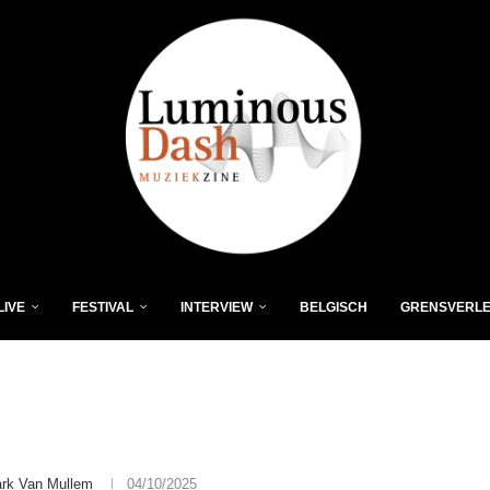
LIVE
FESTIVAL
INTERVIEW
BELGISCH
GRENSVERL
rk Van Mullem
04/10/2025