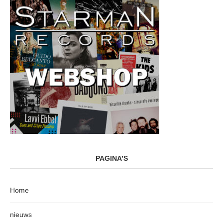
PAGINA’S
Home
nieuws