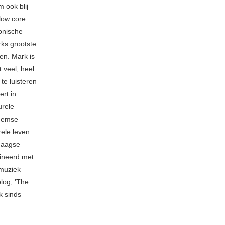
 ook blij
low core.
fonische
rks grootste
en. Mark is
 veel, heel
 te luisteren
rt in
urele
rnemse
rele leven
ndaagse
mbineerd met
 muziek
blog, 'The
k sinds