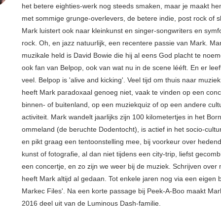
het betere eighties-werk nog steeds smaken, maar je maakt hem
met sommige grunge-overlevers, de betere indie, post rock of s
Mark luistert ook naar kleinkunst en singer-songwriters en sym
rock. Oh, en jazz natuurlijk, een recentere passie van Mark. Ma
muzikale held is David Bowie die hij al eens God placht te noem
ook fan van Belpop, ook van wat nu in de scene lééft. En er leeft
veel. Belpop is 'alive and kicking'. Veel tijd om thuis naar muziek
heeft Mark paradoxaal genoeg niet, vaak te vinden op een conce
binnen- of buitenland, op een muziekquiz of op een andere cult
activiteit. Mark wandelt jaarlijks zijn 100 kilometertjes in het Bo
ommeland (de beruchte Dodentocht), is actief in het socio-cultu
en pikt graag een tentoonstelling mee, bij voorkeur over hede
kunst of fotografie, al dan niet tijdens een city-trip, liefst geco
een concertje, en zo zijn we weer bij de muziek. Schrijven over
heeft Mark altijd al gedaan. Tot enkele jaren nog via een eigen 
Markec Files'. Na een korte passage bij Peek-A-Boo maakt Mar
2016 deel uit van de Luminous Dash-familie.