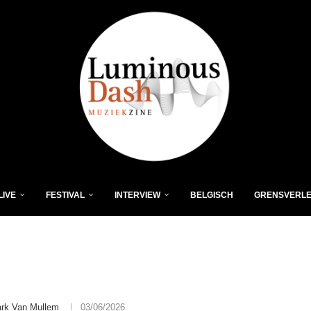
LIVE
FESTIVAL
INTERVIEW
BELGISCH
GRENSVERL
rk Van Mullem
03/06/2026