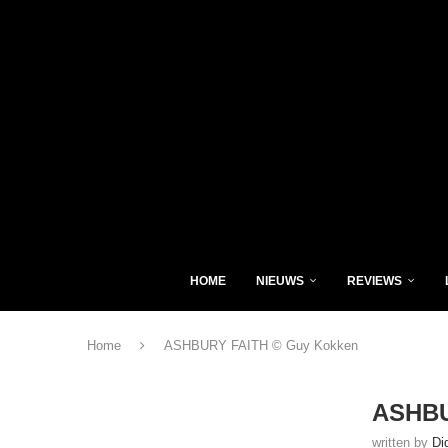
HOME
NIEUWS
REVIEWS
Home
ASHBURY FAITH © Guy Kokken
ASHBU
written by
Di