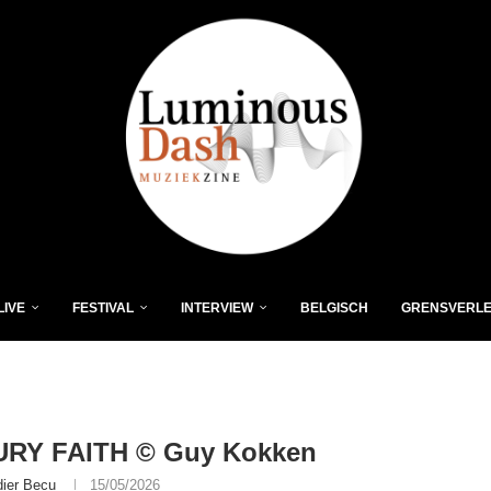
LIVE
FESTIVAL
INTERVIEW
BELGISCH
GRENSVERL
RY FAITH © Guy Kokken
dier Becu
15/05/2026