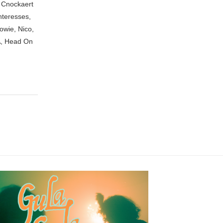
n Cnockaert
nteresses,
owie, Nico,
A, Head On