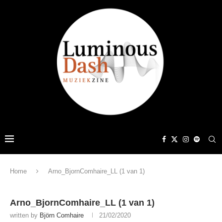
Home
Arno_BjornComhaire_LL (1 van 1)
Arno_BjornComhaire_LL (1 van 1)
written by
Björn Comhaire
21/02/2020