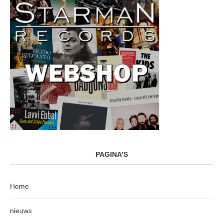
PAGINA’S
Home
nieuws