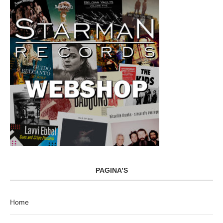
PAGINA’S
Home