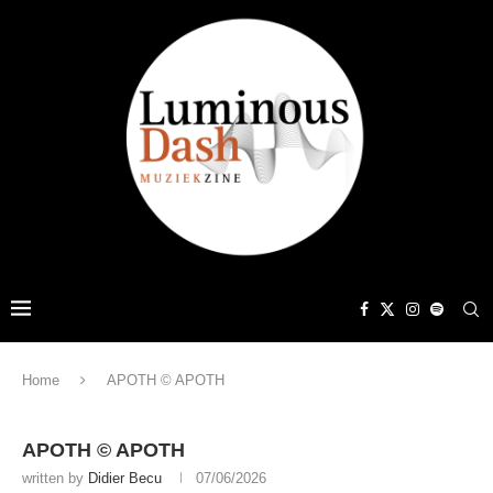
Home
APOTH © APOTH
APOTH © APOTH
written by
Didier Becu
07/06/2026