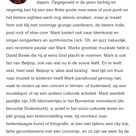
slapen. Opgegroeid in de jaren tachtig en
negentig kan hij een een flinke portie new wave of post punk en
het betere eighties-werk nog steeds smaken, maar je maakt
hem ook blij met sommige grunge-overlevers, de betere indie,
post rock of slow core. Mark luistert ook naar kleinkunst en
singer-songwriters en symfonische rock. Oh, en jazz natuurlijk,
een recentere passie van Mark. Marks grootste muzikale held is
David Bowie die hij al eens God placht te noemen. Mark is ook
fan van Belpop, ook van wat nu in de scene lééft. En er leeft
veel, heel veel. Belpop is 'alive and kicking'. Veel tijd om thuis
naar muziek te luisteren heeft Mark paradoxaal genoeg niet,
vaak te vinden op een concert in binnen- of buitenland, op een
muziekquiz of op een andere culturele activiteit. Mark wandelt
jaarlijks zijn 100 kilometertjes in het Bornemse ommeland (de
beruchte Dodentocht), is actief in het socio-culturele leven en
pikt graag een tentoonstelling mee, bij voorkeur over
hedendaagse kunst of fotografie, al dan niet tijdens een city-trip,
liefst gecombineerd met een concertje, en zo zijn we weer bij de