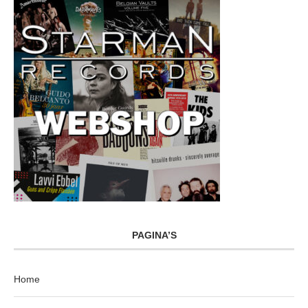
PAGINA’S
Home