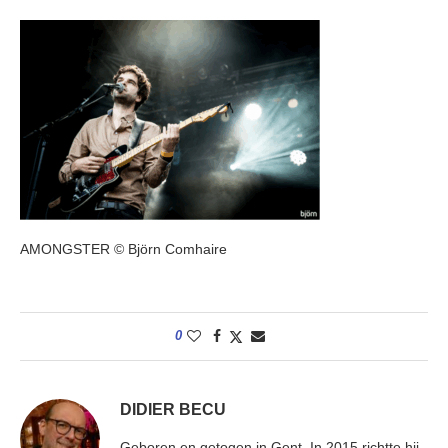
AMONGSTER © Björn Comhaire
0
DIDIER BECU
Geboren en getogen in Gent. In 2015 richtte hij