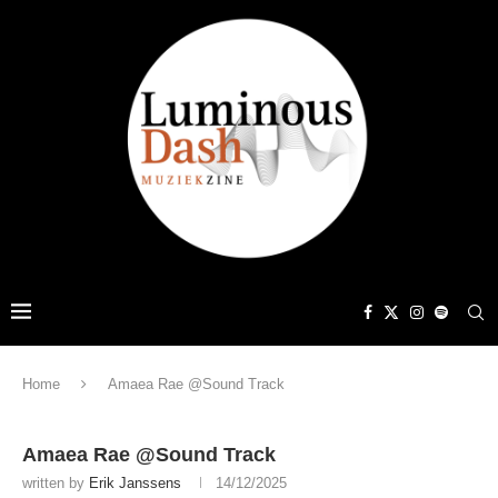
Home
Amaea Rae @Sound Track
Amaea Rae @Sound Track
written by
Erik Janssens
14/12/2025