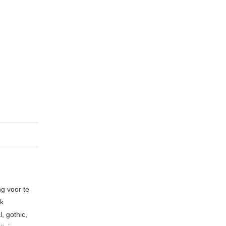
ng voor te
ik
, gothic,