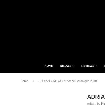
HOME
NIEUWS
REVIEWS
Home
ADRIAN-CROWLEY-Affihe-Botanique-2018
ADRIA
written by
Ne