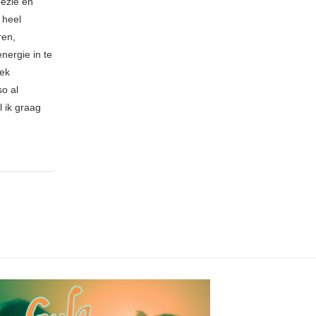
oëzie en
 heel
ren,
nergie in te
iek
so al
l ik graag