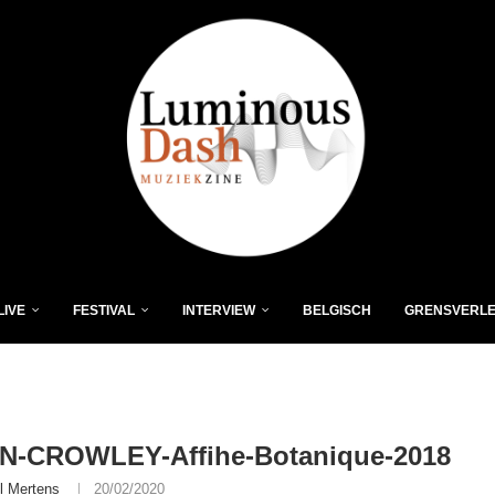
LIVE
FESTIVAL
INTERVIEW
BELGISCH
GRENSVERL
N-CROWLEY-Affihe-Botanique-2018
l Mertens
20/02/2020