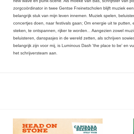
new wave en punk-scene. Als moeke van Bas, schrijfster van p
zorgcoördinator in twee Gentse Freinetscholen blijft muziek een
belangrijk stuk van mijn leven innemen. Muziek spelen, beluiste
concertjes doen, naar festivals gaan; Om energie uit te putten, e
steken, te ontspannen, rijker te worden... Aangezien zowel muz
beluisteren, danspasjes in de wereld zetten, als schrijven sowie
belangrijk zijn voor mij, is Luminous Dash 'the place to be' en vu
het schrijversteam aan.