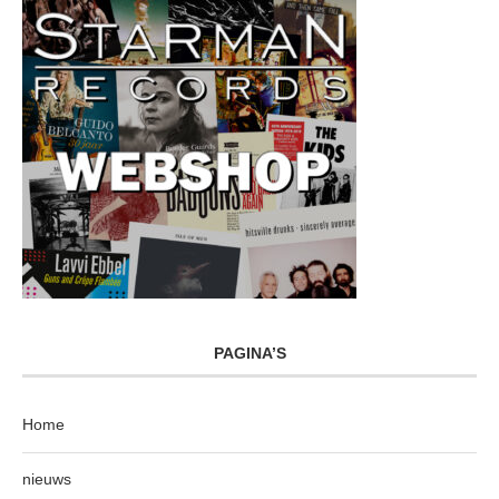
PAGINA’S
Home
nieuws