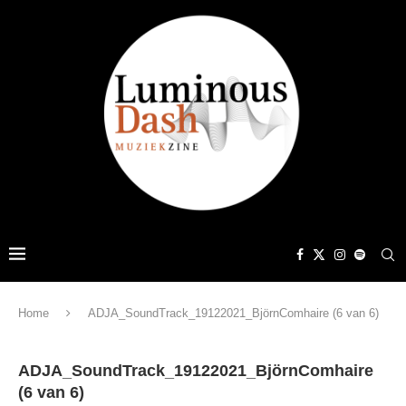
Home
ADJA_SoundTrack_19122021_BjörnComhaire (6 van 6)
ADJA_SoundTrack_19122021_BjörnComhaire
(6 van 6)