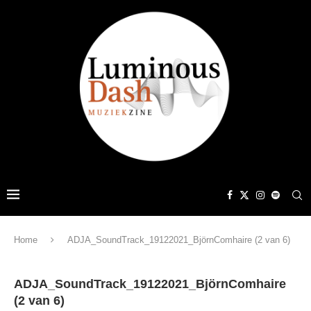
Home
ADJA_SoundTrack_19122021_BjörnComhaire (2 van 6)
ADJA_SoundTrack_19122021_BjörnComhaire
(2 van 6)