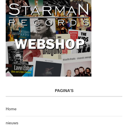
PAGINA’S
Home
nieuws