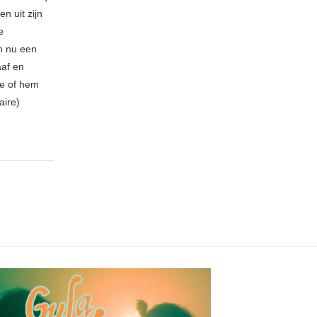
n uit zijn
e
n nu een
aaf en
be of hem
aire)