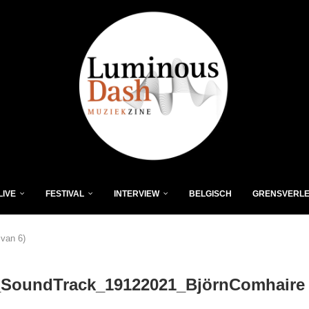
LIVE
FESTIVAL
INTERVIEW
BELGISCH
GRENSVERL
van 6)
SoundTrack_19122021_BjörnComhaire 