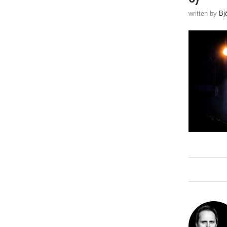
written by
Bj