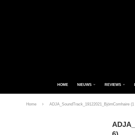
HOME
NIEUWS
REVIEWS
Home
ADJA_SoundTrack_19122021_BjörnComhaire (1 
ADJA_
6)