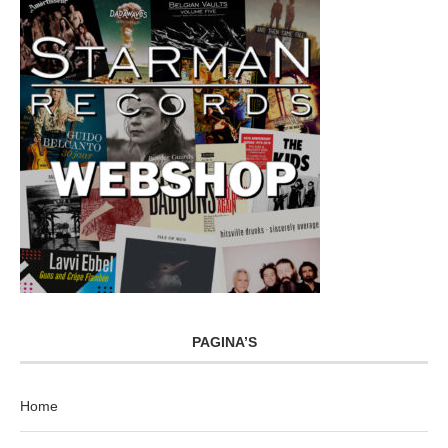
PAGINA’S
Home