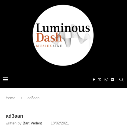
Home
ad3aan
ad3aan
written by
Bart Verlent
18/02/2021