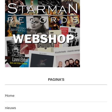
PAGINA’S
Home
nieuws