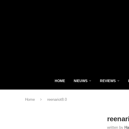
HOME
NIEUWS
REVIEWS
Home
reenariot8.0
reenar
written by
Ha