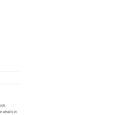
ock,
t what’s in