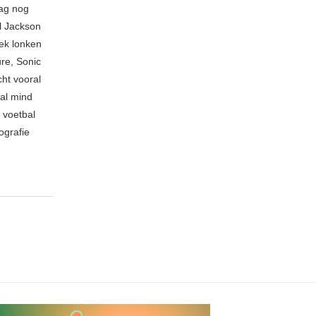
ag nog
l Jackson
ek lonken
re, Sonic
cht vooral
cal mind
 voetbal
ografie