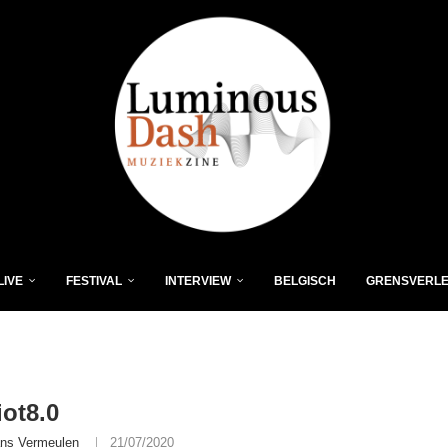
LIVE
FESTIVAL
INTERVIEW
BELGISCH
GRENSVERL
iot8.0
ns Vermeulen
21/07/2020