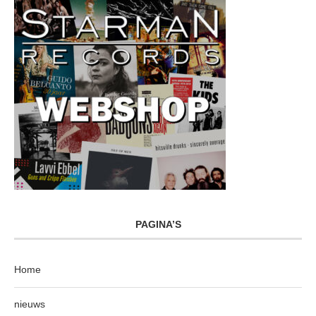
PAGINA’S
Home
nieuws