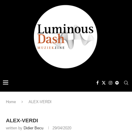
Home
ALEX-VERDI
ALEX-VERDI
written by
Didier Becu
29/04/2020