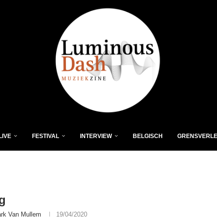
LIVE
FESTIVAL
INTERVIEW
BELGISCH
GRENSVERL
g
rk Van Mullem
19/04/2020