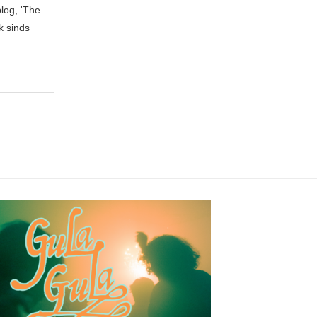
blog, 'The
k sinds