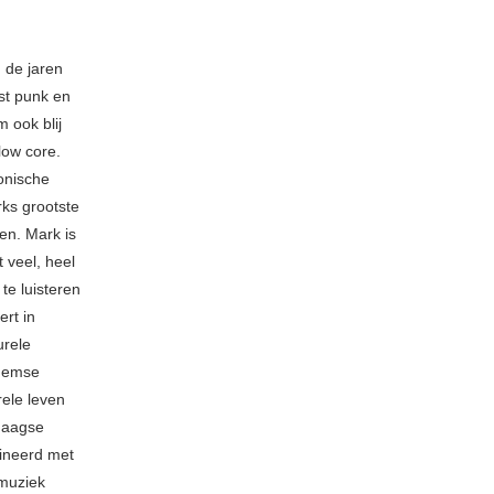
 de jaren
ost punk en
 ook blij
low core.
fonische
rks grootste
en. Mark is
 veel, heel
 te luisteren
rt in
urele
rnemse
rele leven
ndaagse
mbineerd met
 muziek