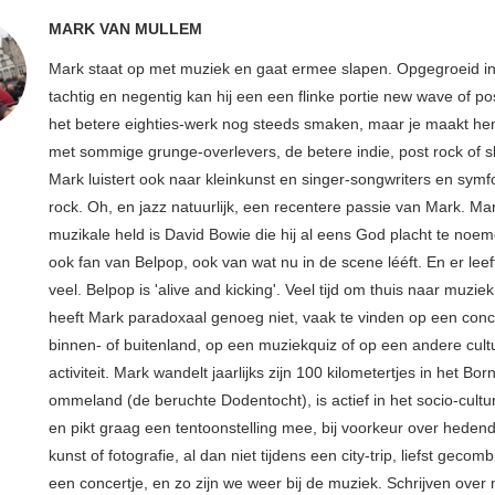
MARK VAN MULLEM
Mark staat op met muziek en gaat ermee slapen. Opgegroeid in
tachtig en negentig kan hij een een flinke portie new wave of p
het betere eighties-werk nog steeds smaken, maar je maakt hem
met sommige grunge-overlevers, de betere indie, post rock of s
Mark luistert ook naar kleinkunst en singer-songwriters en sym
rock. Oh, en jazz natuurlijk, een recentere passie van Mark. Ma
muzikale held is David Bowie die hij al eens God placht te noem
ook fan van Belpop, ook van wat nu in de scene lééft. En er leeft
veel. Belpop is 'alive and kicking'. Veel tijd om thuis naar muziek
heeft Mark paradoxaal genoeg niet, vaak te vinden op een conce
binnen- of buitenland, op een muziekquiz of op een andere cult
activiteit. Mark wandelt jaarlijks zijn 100 kilometertjes in het Bo
ommeland (de beruchte Dodentocht), is actief in het socio-cultu
en pikt graag een tentoonstelling mee, bij voorkeur over hede
kunst of fotografie, al dan niet tijdens een city-trip, liefst geco
een concertje, en zo zijn we weer bij de muziek. Schrijven over