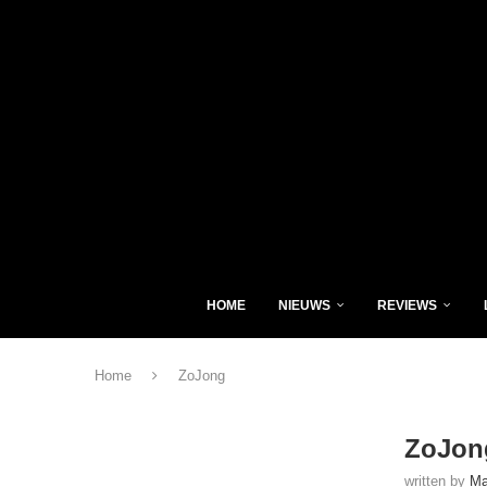
HOME
NIEUWS
REVIEWS
Home
ZoJong
ZoJon
written by
Ma