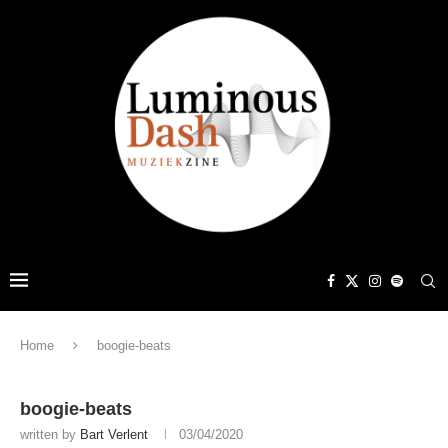
Home
boogie-beats
boogie-beats
written by
Bart Verlent
03/04/2020