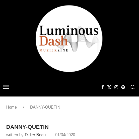
Home
DANNY-QUETIN
DANNY-QUETIN
written by
Didier Becu
01/04/2020