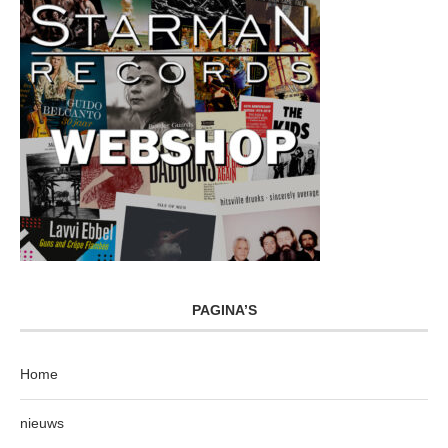
PAGINA’S
Home
nieuws