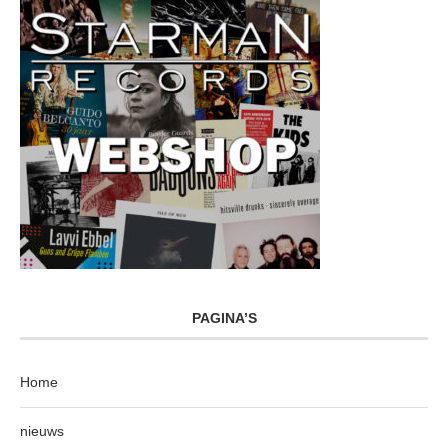
PAGINA’S
Home
nieuws