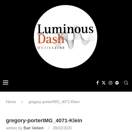
Home
gregory-porterIMG_4071-Klein
gregory-porterIMG_4071-Klein
written by
Bart Verlent
28/02/2020