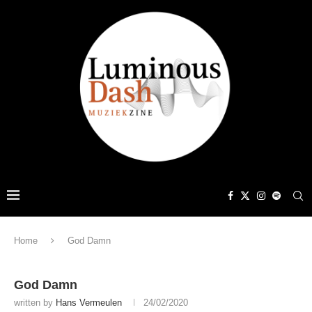
Home
God Damn
God Damn
written by
Hans Vermeulen
24/02/2020