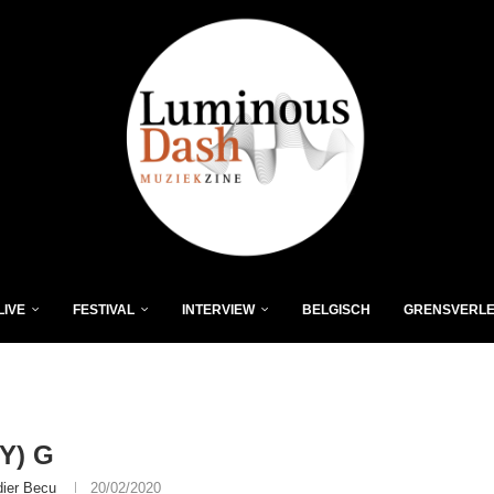
LIVE
FESTIVAL
INTERVIEW
BELGISCH
GRENSVERL
Y) G
dier Becu
20/02/2020