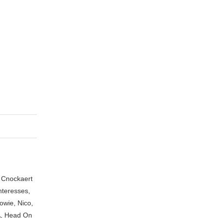
n Cnockaert
nteresses,
owie, Nico,
A, Head On