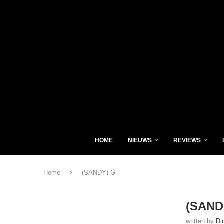
HOME
NIEUWS
REVIEWS
Home
(SANDY) G
(SAND
written by
Di