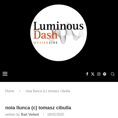
Home
noia llunca (c) tomasz cibulla
noia llunca (c) tomasz cibulla
written by
Bart Verlent
18/02/2020