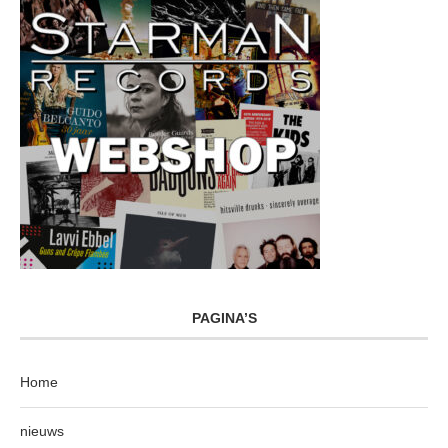
PAGINA’S
Home
nieuws