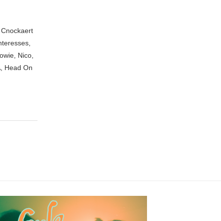
n Cnockaert
nteresses,
owie, Nico,
A, Head On