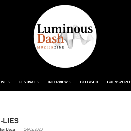
LIVE
FESTIVAL
INTERVIEW
BELGISCH
GRENSVERL
-LIES
dier Becu
14/02/2020